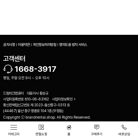
공지사항
이용약관
개인정보처리방침
명의도용 방지 서비스
고객센터
1668-3917
평일, 주말 오전 9시 ~ 오후 10시
드림테크컴퓨터
대표이사
황성규
사업자등록번호
610-06-63162
사업자정보확인
통신판매업신고번호
제 2023-울산중구-0313 호
비교하기(
0
)
(44467) 울산 중구 명륜로 104 1층 (우정동)
Copyright ⓒ brandrental.shop. All Rights Reserved.
카테고리
렌탈쇼핑
홈
구매후기
바로상담