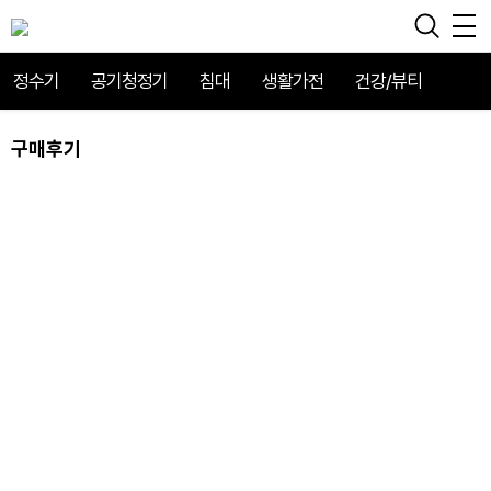
정수기
공기청정기
침대
생활가전
건강/뷰티
구매후기