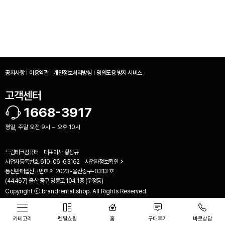
공지사항
이용약관
개인정보처리방침
명의도용 방지 서비스
고객센터
1668-3917
평일, 주말 오전 9시 ~ 오후 10시
드림테크컴퓨터
대표이사
황성규
사업자등록번호
610-06-63162
사업자정보확인
통신판매업신고번호
제 2023-울산중구-0313 호
비교하기(
0
)
(44467) 울산 중구 명륜로 104 1층 (우정동)
Copyright ⓒ brandrental.shop. All Rights Reserved.
카테고리
렌탈쇼핑
홈
구매후기
바로상담