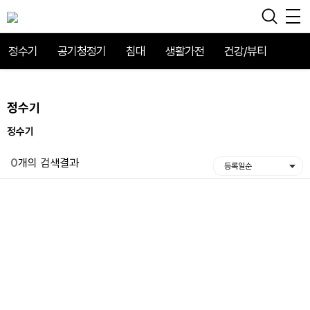
정수기
공기청정기
침대
생활가전
건강/뷰티
정수기
정수기
0
개의 검색결과
등록일순