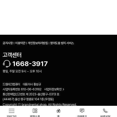
공지사항
이용약관
개인정보처리방침
명의도용 방지 서비스
고객센터
1668-3917
평일, 주말 오전 9시 ~ 오후 10시
드림테크컴퓨터
대표이사
황성규
사업자등록번호
610-06-63162
사업자정보확인
비교하기(
0
)
통신판매업신고번호
제 2023-울산중구-0313 호
(44467) 울산 중구 명륜로 104 1층 (우정동)
Copyright ⓒ brandrental.shop. All Rights Reserved.
카테고리
렌탈쇼핑
홈
구매후기
바로상담