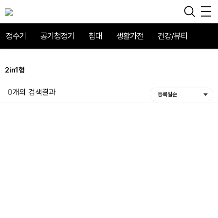
정수기
공기청정기
침대
생활가전
건강/뷰티
2in1형
0
개의 검색결과
등록일순