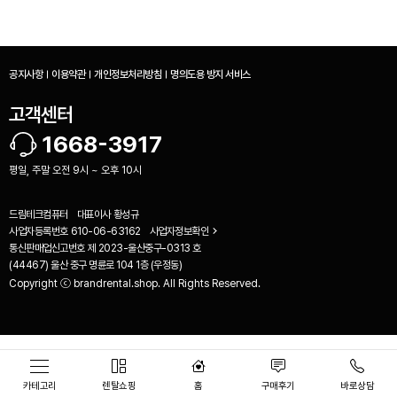
공지사항
이용약관
개인정보처리방침
명의도용 방지 서비스
고객센터
1668-3917
평일, 주말 오전 9시 ~ 오후 10시
드림테크컴퓨터
대표이사
황성규
사업자등록번호
610-06-63162
사업자정보확인
통신판매업신고번호
제 2023-울산중구-0313 호
(44467) 울산 중구 명륜로 104 1층 (우정동)
Copyright ⓒ brandrental.shop. All Rights Reserved.
비교하기(
0
)
카테고리
렌탈쇼핑
홈
구매후기
바로상담