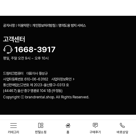
공지사항
이용약관
개인정보처리방침
명의도용 방지 서비스
고객센터
1668-3917
평일, 주말 오전 9시 ~ 오후 10시
드림테크컴퓨터
대표이사
황성규
사업자등록번호
610-06-63162
사업자정보확인
통신판매업신고번호
제 2023-울산중구-0313 호
(44467) 울산 중구 명륜로 104 1층 (우정동)
Copyright ⓒ brandrental.shop. All Rights Reserved.
비교하기(
0
)
카테고리
렌탈쇼핑
홈
구매후기
바로상담