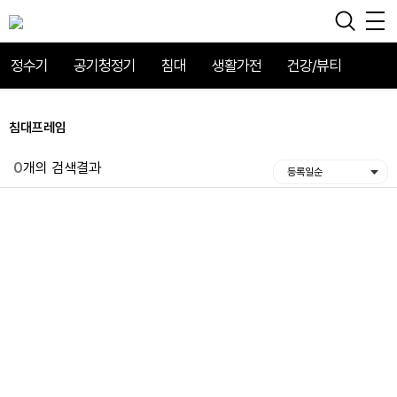
정수기
공기청정기
침대
생활가전
건강/뷰티
침대프레임
0
개의 검색결과
등록일순