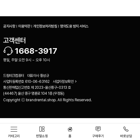
공지사항
이용약관
개인정보처리방침
명의도용 방지 서비스
고객센터
1668-3917
평일, 주말 오전 9시 ~ 오후 10시
드림테크컴퓨터
대표이사
황성규
사업자등록번호
610-06-63162
사업자정보확인
통신판매업신고번호
제 2023-울산중구-0313 호
(44467) 울산 중구 명륜로 104 1층 (우정동)
Copyright ⓒ brandrental.shop. All Rights Reserved.
비교하기(
0
)
카테고리
렌탈쇼핑
홈
구매후기
바로상담