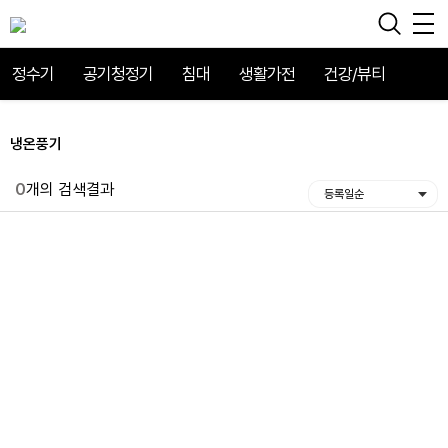
정수기
공기청정기
침대
생활가전
건강/뷰티
냉온풍기
0
개의 검색결과
등록일순