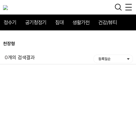
정수기
공기청정기
침대
생활가전
건강/뷰티
천장형
0
개의 검색결과
등록일순