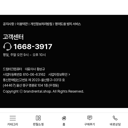
공지사항
이용약관
개인정보처리방침
명의도용 방지 서비스
고객센터
1668-3917
평일, 주말 오전 9시 ~ 오후 10시
드림테크컴퓨터
대표이사
황성규
사업자등록번호
610-06-63162
사업자정보확인
통신판매업신고번호
제 2023-울산중구-0313 호
(44467) 울산 중구 명륜로 104 1층 (우정동)
Copyright ⓒ brandrental.shop. All Rights Reserved.
비교하기(
0
)
카테고리
렌탈쇼핑
홈
구매후기
바로상담